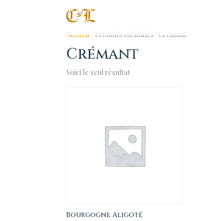
Accueil
/ Produits identifiés “Crémant”
Crémant
Voici le seul résultat
Bourgogne Aligoté